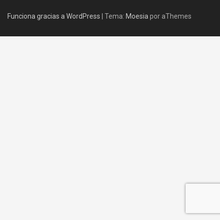
:
Funciona gracias a WordPress
|
Tema:
Moesia
por aThemes