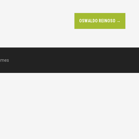
OSWALDO REINOSO
→
emes